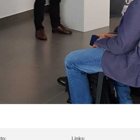
to:
Links: